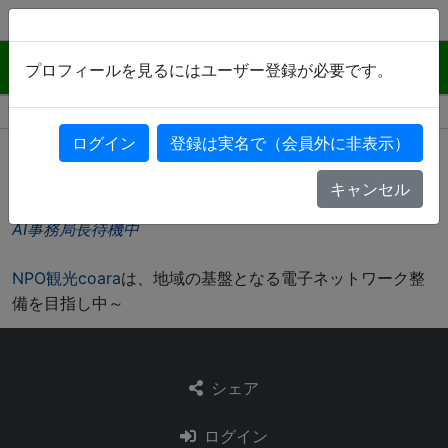
AI-COARA （交流から始まる電子会議）
プロフィールを見るにはユーザー登録が必要です。
会議室を選んで発言する
ログイン
登録は実名で（会員外に非表示）
HOME
>
ひらしみずのプロフィール
ログイン
登録は実名で（会員外に非表示）
大分に限らずどなたでも
登録歓迎
です。AIモデレター（試
験教育中）が常駐してます。
キャンセル
一緒に育ててください～ （
使い方・注意事項はこちら
）
AI事務局長待機中
NPO観光coara
は、地域の基盤となる電子ネットワーク整
備を目指し中～
シェア
ログイン