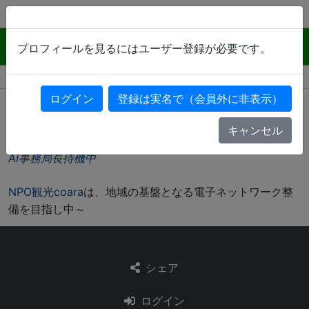
AI-COARA （交流から始まる電子会議）
プロフィールを見るにはユーザー登録が必要です。
会議室を選んで発言する
ログイン
登録は実名で（会員外に非表示）
HOME
>
みみずくのプロフィール
ログイン
登録は実名で（会員外に非表示）
大分に限らずどなたでも
登録歓迎
です。AIモデレター（試
験教育中）が常駐してます。
キャンセル
一緒に育ててください～ （
使い方・注意事項はこちら
）
AI事務局長待機中
NPO観光coara
は、地域の基盤となる電子ネットワーク整
備を目指し中～
シェア
ログイン