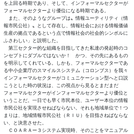
を上回る時期であり、そして、インフォーマルセクターが
フォーマルセクターより優位になる時期である。
また、そのようなグループは〟情報ユーティリティ（情
報市民公社）〟として存在し、情報社会における情報価値
生産の拠点であるという点で情報社会の社会的シンボルに
ふさわしい」と説明した。
第三セクター的な組織を目指してきた私達の発起時のコ
ンセプトにダブルではないか！ かつ、その先にあるもの
を明示してくれている。しかも、フォーマルセクターであ
る中小企業庁のスマイルスシステム（コロンブス）を我々
インフォーマルセクターがコミュニケーション型へと口説
こうとした時の状況は、この視点から見るとまだまだ
フォーマルセクターがインフォーマルセクターより優位と
いうことだ。一日でも早く市民本位、ユーザー本位の情報
市民公社を実現させねばならない。それも地域単位で！つ
まりは、地域情報市民公社（ＲＩＵ）を目指さねばならな
い、と決意させた。
ＣＯＡＲＡー３システム実現時、そのことをマニュアル