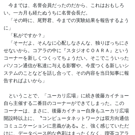
今までは、名誉会員だったのだから、これはおもしろ
い。一カ月も経たぬうちに名誉会長だ。
「その時に、尾野君、今までの実験結果を報告するよう
に」
「私がですか？」
「そーだよ。そんなに心配しなさんな、独りぼっちにさ
せないから。コアラの中に『スタジオＣＯＡＲＡ』という
コーナーを新しくつくってちょうだい。そこでこういった
パソコン通信が私達に与える影響や、今度つくる新しいシ
ステムのことなどを話し合って、その内容を当日知事に報
告すればよいから」
ということで、「ユーカリ広場」に続き後藤カイチョー
自ら主催する二番目のコーナーができてしまった。この
コーナーは、まさに、後藤カイチョー自身もユーカリ広場
開設時以上に、〝コンピュータネットワークは双方向通信
コミュニケーションに意義がある〟と、強く感じていただ
けに、データベース的な色彩はまったくなく、喫茶コアラ