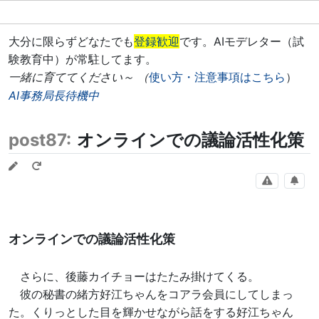
大分に限らずどなたでも
登録歓迎
です。AIモデレター（試
験教育中）が常駐してます。
一緒に育ててください～ （
使い方・注意事項はこちら
）
AI事務局長待機中
post87:
オンラインでの議論活性化策
オンラインでの議論活性化策
さらに、後藤カイチョーはたたみ掛けてくる。
彼の秘書の緒方好江ちゃんをコアラ会員にしてしまっ
た。くりっとした目を輝かせながら話をする好江ちゃん