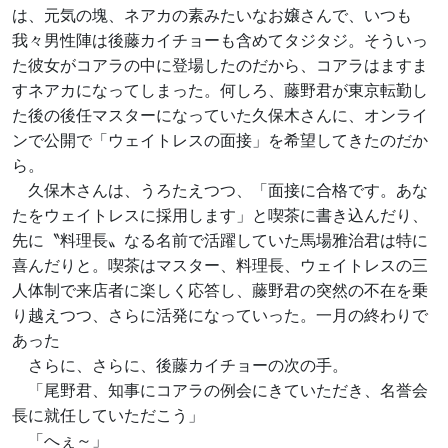
は、元気の塊、ネアカの素みたいなお嬢さんで、いつも
我々男性陣は後藤カイチョーも含めてタジタジ。そういっ
た彼女がコアラの中に登場したのだから、コアラはますま
すネアカになってしまった。何しろ、藤野君が東京転勤し
た後の後任マスターになっていた久保木さんに、オンライ
ンで公開で「ウェイトレスの面接」を希望してきたのだか
ら。
久保木さんは、うろたえつつ、「面接に合格です。あな
たをウェイトレスに採用します」と喫茶に書き込んだり、
先に〝料理長〟なる名前で活躍していた馬場雅治君は特に
喜んだりと。喫茶はマスター、料理長、ウェイトレスの三
人体制で来店者に楽しく応答し、藤野君の突然の不在を乗
り越えつつ、さらに活発になっていった。一月の終わりで
あった
さらに、さらに、後藤カイチョーの次の手。
「尾野君、知事にコアラの例会にきていただき、名誉会
長に就任していただこう」
「へぇ～」