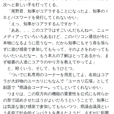
次へと新しい手を打ってくる。
「尾野君、知事がコアラすることになったよ、知事のＩ
Ｄとパスワードを発行してくれないかい」
「えっ、知事がコアラするんですか？」
「ああ、、、このコアラはすごいんだもんねー、ニュー
メディアっていろいろあるけど、このパソコン通信が今に
本物になるように思うなー。だから知事にもそう肩を張ら
ずに遊び感覚で参加してもらって、そのよさをわかっても
らいたいんだなー。もう本人の了解はとってあるから、ま
ず秘書の人達にコアラのやり方を教えてやってよ」
と、軽くいう。そして、もうひとつ。
「ついでに私専用のコーナーを用意してよ。名前はコア
ラが大好物のユーカリにちなんで『ユーカリ広場』として
副題で〝県議会コーナー〟ってしといてくれないかい」
つまりは、この双方向の機能の重要性を公式にも何らか
の形で認めさせたほうがよいだろうということで、知事に
は気楽な遊び感覚で参加してもらいつつ、県議会議員とい
う名前で社会的インパクトを考えたようだ。さすがに影響