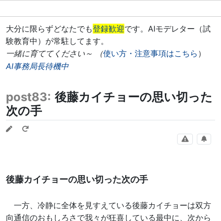
大分に限らずどなたでも
登録歓迎
です。AIモデレター（試
験教育中）が常駐してます。
一緒に育ててください～ （
使い方・注意事項はこちら
）
AI事務局長待機中
post83:
後藤カイチョーの思い切った
次の手
後藤カイチョーの思い切った次の手
一方、冷静に全体を見すえている後藤カイチョーは双方
向通信のおもしろさで我々が狂喜している最中に、次から