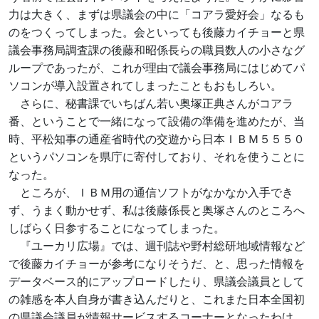
力は大きく、まずは県議会の中に「コアラ愛好会」なるも
のをつくってしまった。会といっても後藤カイチョーと県
議会事務局調査課の後藤和昭係長らの職員数人の小さなグ
ループであったが、これが理由で議会事務局にはじめてパ
ソコンが導入設置されてしまったこともおもしろい。
さらに、秘書課でいちばん若い奥塚正典さんがコアラ
番、ということで一緒になって設備の準備を進めたが、当
時、平松知事の通産省時代の交遊から日本ＩＢＭ５５５０
というパソコンを県庁に寄付しており、それを使うことに
なった。
ところが、ＩＢＭ用の通信ソフトがなかなか入手でき
ず、うまく動かせず、私は後藤係長と奥塚さんのところへ
しばらく日参することになってしまった。
『ユーカリ広場』では、週刊誌や野村総研地域情報など
で後藤カイチョーが参考になりそうだ、と、思った情報を
データベース的にアップロードしたり、県議会議員として
の雑感を本人自身が書き込んだりと、これまた日本全国初
の県議会議員が情報サービスするコーナーとなったわけ