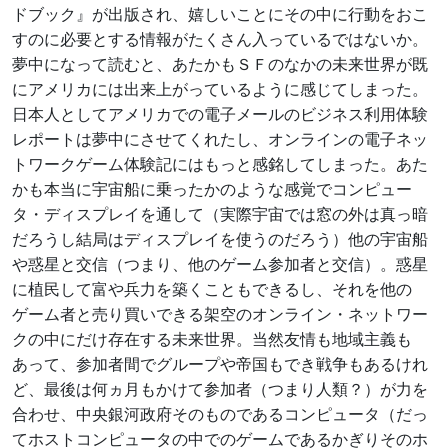
ドブック』が出版され、嬉しいことにその中に行動をおこ
すのに必要とする情報がたくさん入っているではないか。
夢中になって読むと、あたかもＳＦのなかの未来世界が既
にアメリカには出来上がっているように感じてしまった。
日本人としてアメリカでの電子メールのビジネス利用体験
レポートは夢中にさせてくれたし、オンラインの電子ネッ
トワークゲーム体験記にはもっと感銘してしまった。あた
かも本当に宇宙船に乗ったかのような感覚でコンピュー
タ・ディスプレイを通して（実際宇宙では窓の外は真っ暗
だろうし結局はディスプレイを使うのだろう）他の宇宙船
や惑星と交信（つまり、他のゲーム参加者と交信）。惑星
に植民して富や兵力を築くこともできるし、それを他の
ゲーム者と売り買いできる架空のオンライン・ネットワー
クの中にだけ存在する未来世界。当然友情も地域主義も
あって、参加者間でグループや帝国もでき戦争もあるけれ
ど、最後は何ヵ月もかけて参加者（つまり人類？）が力を
合わせ、中央銀河政府そのものであるコンピュータ（だっ
てホストコンピュータの中でのゲームであるかぎりそのホ