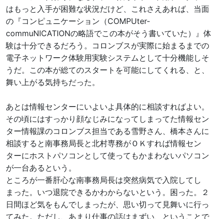
はもっと入手が困難な状況だけど、これさえあれば、当面
の『コンピュニケーション（COMPUter-
commuNICATIONの略語でこの本がそう書いていた）』体
験は十分できるだろう。コロンブスが実際に始まるまでの
電子ネットワーク体験用実験システムとして十分機能しそ
うだ。この本が総てのスタートを可能にしてくれる、と、
舞い上がる気持ちだった。
あとは情報センターにいよいよ具体的に相談すればよい。
その頃にはすっかり顔なじみになってしまってた情報セン
ター情報課のコロンブス担当である雪野さん、橋本さんに
相談すると南事務局長と北村専務がＯＫすれば情報セン
ターにホストパソコンとして使ってもかまわないパソコン
が一台あるという。
ところが一番肝心な南事務局長は突然病気で入院してし
まった。いつ退院できるかわからないという。困った。２
日間ほど気をもんでしまったが、思い切って見舞いに行っ
てみた。ただし、あまり仕事の話はまずい、ということで