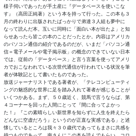
様子伺いであったが手土産に『データベースを使いこな
す』（高田正純著）という本を持って行った。この本も３
月の終わりに出版されたばっかりで弟達３人組も夢中に
なって読んだ本。互いに同時に「面白い本が出たよ」と知
らせあったら皆この本のことだったとか。内容はアメリカ
のパソコン通信の紹介であるのだが、いまだ「パソコン通
信＝電子メールや電子掲示板」の概念のできていない日本
では、従前の「データベース」と言う言葉を使ってアメリ
カでおこなわれている次世代通信が行われている状況を筆
者が体験記として書いたものであった。
放送ジャーナリストである著者が、「テレコンピューティ
ングの魅惑的な世界に足を踏み入れて著者が感じることが
いくつかある。まず、５０歳近く、競馬で言うならば、第
４コーナーを回った人間にとって『間に合ってよかっ
た！』『この素晴らしい新世界を知らずに人生を終えたら
どんなに空虚だろう』というのが正直な実感である」と述
懐しているところは我々３０歳代であってもまさに共感を
持つものであって、南さんにこの本を読んでもらい、コロ