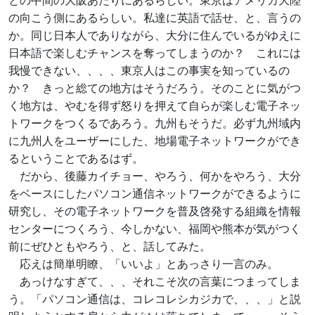
との中間の大阪あたりにあるらしい。東京はアメリカ大陸
の向こう側にあるらしい。私達に英語で話せ、と、言うの
か。同じ日本人でありながら、大分に住んでいるがゆえに
日本語で楽しむチャンスを奪ってしまうのか？ これには
我慢できない、、、、東京人はこの事実を知っているの
か？ きっと総ての地方はそうだろう。そのことに気がつ
く地方は、やむを得ず怒りを押えて自らが楽しむ電子ネッ
トワークをつくるであろう。九州もそうだ。必ず九州域内
に九州人をユーザーにした、地場電子ネットワークができ
るということであるはず。
だから、後藤カイチョー、やろう、何かをやろう、大分
をベースにしたパソコン通信ネットワークができるように
研究し、その電子ネットワークを普及啓発する組織を情報
センターにつくろう、今しかない、福岡や熊本が気がつく
前にぜひともやろう、と、話してみた。
応えは簡単明瞭、「いいよ」とあっさり一言のみ。
あっけなすぎて、、、それこそ次の言葉につまってしま
う。「パソコン通信は、コレコレシカジカで、、、」と説