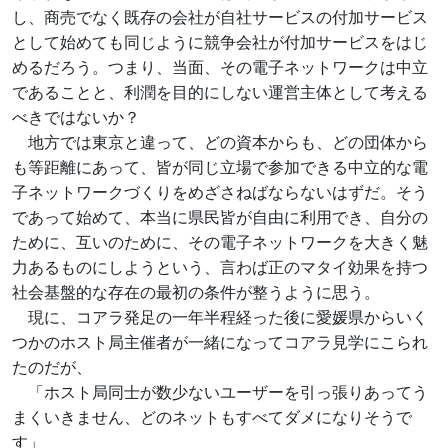
し、商売でなく既存の会社が自社サービスの付加サービス
として始めても同じように競争会社が付加サービスをはじ
めるだろう。つまり、当面、その電子ネットワークは中立
であることと、利潤を目的にしない運営主体として考える
べきではないか？
地方では東京と違って、どの資本からも、どの団体から
も等距離にあって、皆が同じ立場で参加できる中立的な電
子ネットワークづくりをめざさねばならないはずだ。そう
であって始めて、本当に県民皆が自由に利用でき、自分の
ために、互いのために、その電子ネットワークを大きく魅
力あるものにしようという、言わば正のマタイ効果を持つ
社会基盤的な存在の最初の条件が整うように思う。
現に、コアラ発足の一年半程経った後に愛媛県からいく
つかのホスト局主催者が一緒になってコアラ見学にこられ
たのだが、
「ホスト局同士が数少ないユーザーを引っ張りあってう
まくいきません、どのネットもすべてダメになりそうで
す」