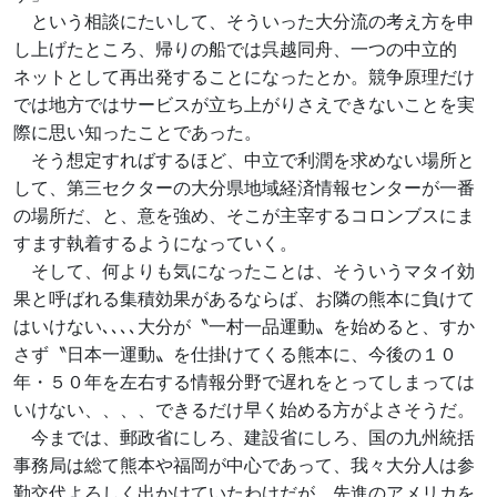
という相談にたいして、そういった大分流の考え方を申
し上げたところ、帰りの船では呉越同舟、一つの中立的
ネットとして再出発することになったとか。競争原理だけ
では地方ではサービスが立ち上がりさえできないことを実
際に思い知ったことであった。
そう想定すればするほど、中立で利潤を求めない場所と
して、第三セクターの大分県地域経済情報センターが一番
の場所だ、と、意を強め、そこが主宰するコロンブスにま
すます執着するようになっていく。
そして、何よりも気になったことは、そういうマタイ効
果と呼ばれる集積効果があるならば、お隣の熊本に負けて
はいけない､､､､大分が〝一村一品運動〟を始めると、すか
さず〝日本一運動〟を仕掛けてくる熊本に、今後の１０
年・５０年を左右する情報分野で遅れをとってしまっては
いけない、、、、できるだけ早く始める方がよさそうだ。
今までは、郵政省にしろ、建設省にしろ、国の九州統括
事務局は総て熊本や福岡が中心であって、我々大分人は参
勤交代よろしく出かけていたわけだが、先進のアメリカを