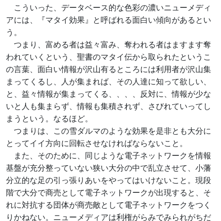
こういった、データベース的な色彩の濃いニューメディ
アには、『マタイ効果』と呼ばれる面白い傾向があるとい
う。
つまり、富める者は益々富み、奪われる者はますます奪
われていくという、聖書のマタイ伝から取られたというこ
の言葉、面白い情報が沢山有るところには利用者が沢山集
まってくるし、人が集まれば、その人達に知って欲しい、
と、益々情報が集まってくる、、、、反対に、情報が少な
いと人も集まらず、情報も集積されず、さびれていってし
まうという。なるほど。
つまりは、この雪ダルマのような効果を是非とも大分に
とってイイ方向に回転させなければならないこと。
また、そのために、同じような電子ネットワークを情報
基盤が充分整っていない狭い大分の中で乱立させて、小藩
分立的な足の引っ張りあいをやってはいけないこと。現段
階で大分で商売として電子ネットワークが出現すると、そ
れに対抗する団体が商売敵として電子ネットワークをつく
りかねない。ニューメディアは利権がらみでみられがちだ