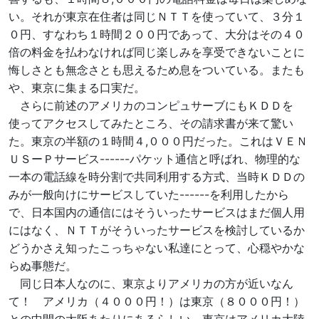
い。それが東京在住者は同じＮＴＴを使っていて、３分１
０円、すなわち１時間２００円であって、大分はその４０
倍の料金を払わなければ同じ楽しみを享受できないことに
悔しさとも無念さとも思えるため息をついている。またも
や、東京に集まる口実だ。
さらに前述のアメリカのコンピュサーブにもＫＤＤを
使ってアクセスしてみたところ、その請求書が来て驚い
た。東京の半額の１時間４,０００円だった。これはＶＥＮ
ＵＳーＰサービス------パケット通信と呼ばれ、物理的な
一本の電話線を時分割で共同利用する方式、当時ＫＤＤの
みが一般向けにサービスしていた------を利用したから
で、日本国内の通信にはそういったサービスはまだ個人用
にはなく、ＮＴＴがそういったサービスを検討しているか
どうかさえ知ったこっちゃない私達にとって、心穏やかな
らぬ事態だ。
同じ日本人なのに、東京よりアメリカの方が近いなん
て！ アメリカ（４０００円！）は東京（８０００円！）