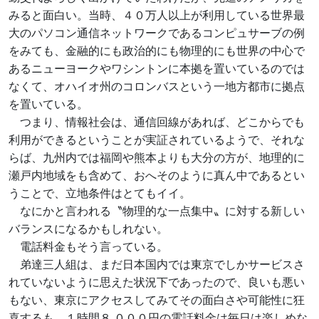
みると面白い。当時、４０万人以上が利用している世界最
大のパソコン通信ネットワークであるコンピュサーブの例
をみても、金融的にも政治的にも物理的にも世界の中心で
あるニューヨークやワシントンに本拠を置いているのでは
なくて、オハイオ州のコロンバスという一地方都市に拠点
を置いている。
つまり、情報社会は、通信回線があれば、どこからでも
利用ができるということが実証されているようで、それな
らば、九州内では福岡や熊本よりも大分の方が、地理的に
瀬戸内地域をも含めて、おへそのように真ん中であるとい
うことで、立地条件はとてもイイ。
なにかと言われる〝物理的な一点集中〟に対する新しい
バランスになるかもしれない。
電話料金もそう言っている。
弟達三人組は、まだ日本国内では東京でしかサービスさ
れていないように思えた状況下であったので、良いも悪い
もない、東京にアクセスしてみてその面白さや可能性に狂
喜するも、１時間８,０００円の電話料金は毎日は楽しめな