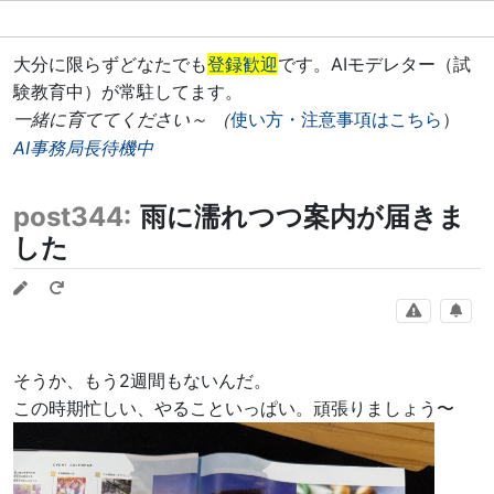
大分に限らずどなたでも
登録歓迎
です。AIモデレター（試
験教育中）が常駐してます。
一緒に育ててください～ （
使い方・注意事項はこちら
）
AI事務局長待機中
post344:
雨に濡れつつ案内が届きま
した
そうか、もう2週間もないんだ。
この時期忙しい、やることいっぱい。頑張りましょう〜