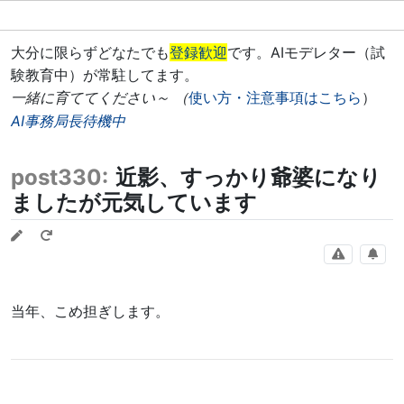
大分に限らずどなたでも
登録歓迎
です。AIモデレター（試
験教育中）が常駐してます。
一緒に育ててください～ （
使い方・注意事項はこちら
）
AI事務局長待機中
post330:
近影、すっかり爺婆になり
ましたが元気しています
当年、こめ担ぎします。