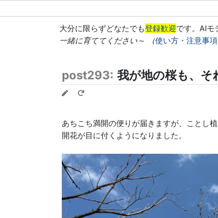
大分に限らずどなたでも
登録歓迎
です。AI
一緒に育ててください～ （
使い方・注意事項
post293:
我が地の桜も、そ
あちこち満開の便りが届きますが、ことし植
開花が目に付くようになりました。