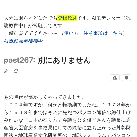
大分に限らずどなたでも
登録歓迎
です。AIモデレター（試
験教育中）が常駐してます。
一緒に育ててください～ （
使い方・注意事項はこちら
）
AI事務局長待機中
post267:
別にありません
あの時代が懐かしくやってきました。
１９９４年ですか、何かと転換期でしたね。１９７８年か
ら１９９３年まではそれに先だつパソコン通信の総仕上げ
みたいな「日本の在り方」会議を公文俊平さんを議長に通
産省大臣官房を事務局にしての総括に立ち上がった外郭財
団法人地球産業文化研究所の「地球フォーラム」パソコン