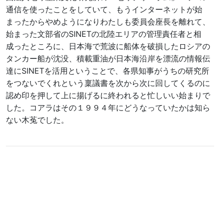
通信を使ったことをしていて、もうインターネットが始
まったからやめようになりわたしも委員会座長を離れて、
始まった文部省のSINETの北陸エリアの管理責任者と相
成ったところに、日本海で荒波に船体を破損したロシアの
タンカー船が沈没、積載重油が日本海沿岸を漂流の情報伝
達にSINETを活用ということで、各県知事がうちの研究所
をつないでくれという稟議書を次から次に回してくるのに
認め印を押して上に揚げるに終われると忙しいい始まりで
した。コアラはその１９９４年にどうなっていたかは知ら
ない木菟でした。