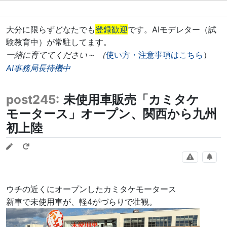
大分に限らずどなたでも
登録歓迎
です。AIモデレター（試
験教育中）が常駐してます。
一緒に育ててください～ （
使い方・注意事項はこちら
）
AI事務局長待機中
post245:
未使用車販売「カミタケ
モータース」オープン、関西から九州
初上陸
ウチの近くにオープンしたカミタケモータース
新車で未使用車が、軽4がづらりで壮観。