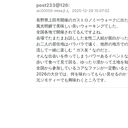
post233@126:
aic00056-
misaさん
2025-12-29 15:07:02
長野県上田市開催のガストロノミーウォークに出
風光明媚で美味しい良いウォーキングてした。
全国各地で開催されてるんですよね。
会場でたまたまお話しした女性二人組が面白がっ
お二人の居住地はバラバラで遠く、他所の地方で
流して一緒に楽しむ＂ガス友＂なのだと。
そんな出会いを作ってしまうパワーあるイベント
歩いて食べて見て回る、ゆったり浸かって土地を
全国から参加しているコアなファンが一定数いる
2026の大分では、何を味わってもらい見せるのか
元ジモティーでも興味わくところです。