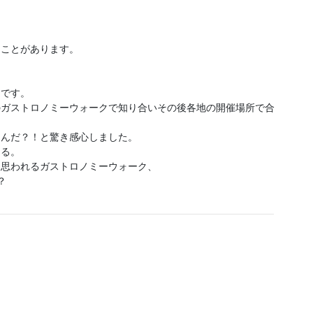
たことがあります。
たです。
のガストロノミーウォークで知り合いその後各地の開催場所で合
なんだ？！と驚き感心しました。
知る。
と思われるガストロノミーウォーク、
？