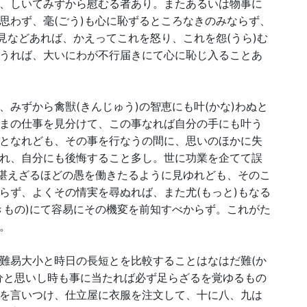
、しいてみずから慰むる者あり。またあるいは物事に
思わず、毫(ごう)も心に恥ずるところなきのみならず、
見などあれば、かえってこれを怒り、これを怨(うら)む
うれば、大いにわが不行届きにて心に恥じ入ることあ
みずから禽獣(きんじゅう)の智恵にも叶(かな)わぬと
まの仕事を見分けて、この事なれば自分の手にも叶う
となれども、その事を行なうの間に、思いのほかに失
れ、自分にも後悔すること多し。世に功業を企てて誤
も堪えざるほどの愚を働きたるように見ゆれども、そのこ
らず、よくその情実を尋ぬれば、また尤(もっと)もなる
きもの)にて容易にその機変を前知すべからず。これがた
。
難易大小と時日の長短とを比較することはなはだ難(か
分と思いし時も事に当たれば必ず足らざるを覚ゆるもの
を言いつけ、仕立屋に衣服を注文して、十に八、九は