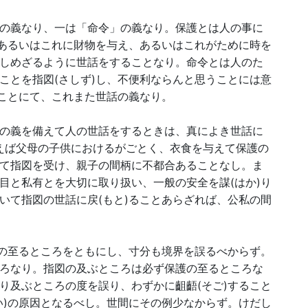
の義なり、一は「命令」の義なり。保護とは人の事に
、あるいはこれに財物を与え、あるいはこれがために時を
しめざるように世話をすることなり。命令とは人のた
ことを指図(さしず)し、不便利ならんと思うことには意
ることにて、これまた世話の義なり。
の義を備えて人の世話をするときは、真によき世話に
)えば父母の子供におけるがごとく、衣食を与えて保護の
て指図を受け、親子の間柄に不都合あることなし。ま
目と私有とを大切に取り扱い、一般の安全を謀(はか)り
いて指図の世話に戻(もと)ることあらざれば、公私の間
の至るところをともにし、寸分も境界を誤るべからず。
ろなり。指図の及ぶところは必ず保護の至るところな
り及ぶところの度を誤り、わずかに齟齬(そご)すること
い)の原因となるべし。世間にその例少なからず。けだし