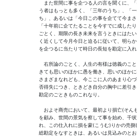
また世間に事を企つる人の言を聞くに、「
う者はもっとも多く、「三年のうち」、「一
ち」、あるいは「今日この事を企てて今まさ
「十年前に企てたることを今すでに成したり
ごとく、期限の長き未来を言うときにはたい
く近くして今月今日と迫るに従いて、明らか
を企つるに当たりて時日の長短を勘定に入れ
右所論のごとく、人生の有様は徳義のこと
きても思いのほかに愚を働き、思いのほかに
さまざまなれども、今ここに人のあまり心づ
否得失につき、ときどき自分の胸中に差引き
勘定のごときものこれなり。
およそ商売において、最初より損亡(そんも
を顧み、世間の景気を察して事を始め、千状
れ、この仕入れに損を蒙(こうむ)りかの売捌
総勘定をなすときは、あるいは見込みのとお