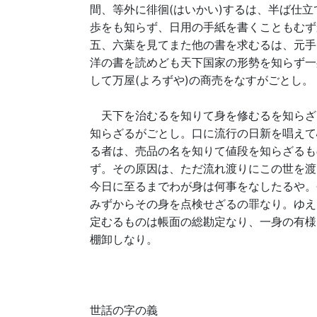
間、等外に徘徊(はいかい)するは、半ば仕
歩をも知らず、日用の手紙を書くこともむず
五、六葉を見てまた他の書を求むるは、元手
洋の書を読めども天下国家の形勢を知らず一
して万屋(よろずや)の商売をなすがごとし。
天下を治むるを知りて身を修むるを知らざ
知らざるがごとし。口に流行の日新を唱えて
る者は、売品の名を知りて値段を知らざるも
ず。その原因は、ただ流れ渡りにこの世を渡
今日に至るまでわが身は何事をなしたるや。
みずからその身を点検せざるの罪なり。ゆえ
定むるものは帳面の総勘定なり、一身の有様
棚卸しなり。
世話の字の義