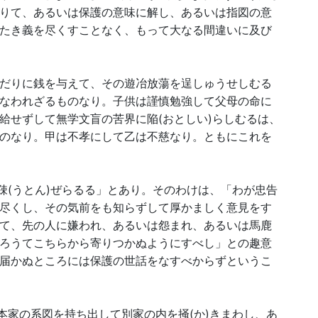
りて、あるいは保護の意味に解し、あるいは指図の意
たき義を尽くすことなく、もって大なる間違いに及び
だりに銭を与えて、その遊冶放蕩を逞しゅうせしむる
なわれざるものなり。子供は謹慎勉強して父母の命に
給せずして無学文盲の苦界に陥(おとしい)らしむるは、
のなり。甲は不孝にして乙は不慈なり。ともにこれを
疎(うとん)ぜらるる」とあり。そのわけは、「わが忠告
尽くし、その気前をも知らずして厚かましく意見をす
て、先の人に嫌われ、あるいは怨まれ、あるいは馬鹿
ろうてこちらから寄りつかぬようにすべし」との趣意
届かぬところには保護の世話をなすべからずというこ
本家の系図を持ち出して別家の内を掻(か)きまわし、あ