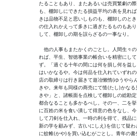
たることもあり、またあるいは売買繁劇の際
も、棚卸しにできたる損益平均の表を見れば
きは品物不足と思いしものも、棚卸しのとき
の仕入れかえって多きに過ぎたるものもあり
して、棚卸しの期を誤らざるの一事なり。
他の人事もまたかくのごとし。人間生々の
れば、平生、智徳事業の帳合いを精密にして
ず。「過ぐる十年の間には何を損し何を益し
はいかなるや。今は何品を仕入れていずれの
店の取締りは行き届きて遊冶懶惰(ゆうやら
きや。来年も同様の商売にて慥(たし)かな
きや」と、諸帳面を点検して棚卸しの総勘定
都合なることも多かるべし。その一、二を挙
に百姓の米を食い潰して得意の色をなし、今
して刀剣を仕入れ、一時の利を得て、残品に
新の学を顧みず、古(いにしえ)を信じて疑
に蚊帷(かや)を買い込むがごとし。青年の