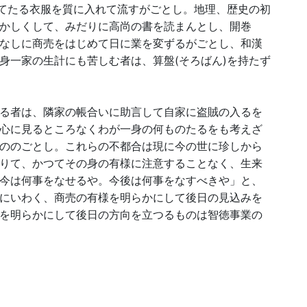
立てたる衣服を質に入れて流すがごとし。地理、歴史の初
かしくして、みだりに高尚の書を読まんとし、開巻
なしに商売をはじめて日に業を変ずるがごとし、和漢
身一家の生計にも苦しむ者は、算盤(そろばん)を持たず
る者は、隣家の帳合いに助言して自家に盗賊の入るを
心に見るところなくわが一身の何ものたるをも考えざ
ののごとし。これらの不都合は現に今の世に珍しから
りて、かつてその身の有様に注意することなく、生来
今は何事をなせるや。今後は何事をなすべきや」と、
にいわく、商売の有様を明らかにして後日の見込みを
を明らかにして後日の方向を立つるものは智徳事業の