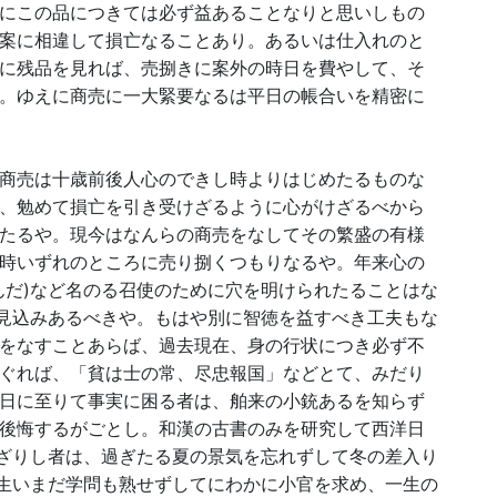
にこの品につきては必ず益あることなりと思いしもの
案に相違して損亡なることあり。あるいは仕入れのと
に残品を見れば、売捌きに案外の時日を費やして、そ
。ゆえに商売に一大緊要なるは平日の帳合いを精密に
商売は十歳前後人心のできし時よりはじめたるものな
、勉めて損亡を引き受けざるように心がけざるべから
たるや。現今はなんらの商売をなしてその繁盛の有様
時いずれのところに売り捌くつもりなるや。年来心の
んだ)など名のる召使のために穴を明けられたることはな
る見込みあるべきや。もはや別に智徳を益すべき工夫もな
をなすことあらば、過去現在、身の行状につき必ず不
ぐれば、「貧は士の常、尽忠報国」などとて、みだり
日に至りて事実に困る者は、舶来の小銃あるを知らず
後悔するがごとし。和漢の古書のみを研究して西洋日
わざりし者は、過ぎたる夏の景気を忘れずして冬の差入り
書生いまだ学問も熟せずしてにわかに小官を求め、一生の