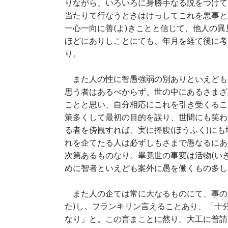
りながら、いろいろに身勝手なる説をつけて
当たりて行なうときはけっしてこれを悪事と
一心一向に善(よ)きことと信じて、他人の異
ほどにありしことにても、年月を経て後に考
り。
また人の性に智愚強弱の別ありといえども、
思う者はあるべからず。世の中にあるさまざ
ことと思い、自分相応にこれを引き受くるこ
策多くして最初の目的を誤り、世間にも笑わ
る者を傍観すれば、実に捧腹(ほうふく)に
れを企てたる人は必ずしもさまで愚なるにあ
次第あるものなり。畢竟世の事変は活物(い
めに智者といえども案外に愚を働くもの多し
また人の企ては常に大なるものにて、事の
た)し。フランキリン言えることあり、「十
なり」と。この言まことに然り。大工に普請