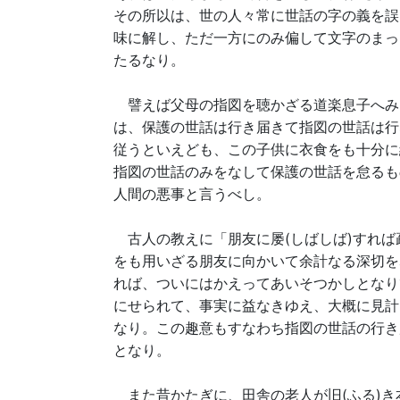
その所以は、世の人々常に世話の字の義を誤
味に解し、ただ一方にのみ偏して文字のまっ
たるなり。
譬えば父母の指図を聴かざる道楽息子へみ
は、保護の世話は行き届きて指図の世話は行
従うといえども、この子供に衣食をも十分に
指図の世話のみをなして保護の世話を怠るも
人間の悪事と言うべし。
古人の教えに「朋友に屡(しばしば)すれば
をも用いざる朋友に向かいて余計なる深切を
れば、ついにはかえってあいそつかしとなり
にせられて、事実に益なきゆえ、大概に見計
なり。この趣意もすなわち指図の世話の行き
となり。
また昔かたぎに、田舎の老人が旧(ふる)き