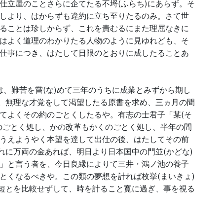
仕立屋のことさらに企てたる不埒(ふらち)にあらず。そ
しより、はからずも違約に立ち至りたるのみ。さて世
ることは珍しからず、これを責むるにまた理屈なきに
はよく道理のわかりたる人物のように見ゆれども、そ
仕事につき、はたして日限のとおりに成したることあ
は、難苦を嘗(な)めて三年のうちに成業とみずから期し
や。無理な才覚をして渇望したる原書を求め、三ヵ月の間
てよくその約のごとくしたるや。有志の士君子「某(そ
のごとく処し、かの改革もかくのごとく処し、半年の間
うえようやく本望を達して出仕の後、はたしてその前
れに万両の金あれば、明日より日本国中の門並(かどな)
」と言う者を、今日良縁によりて三井・鴻ノ池の養子
とくなるべきや。この類の夢想を計れば枚挙(まいきょ)
長短とを比較せずして、時を計ること寛に過ぎ、事を視る