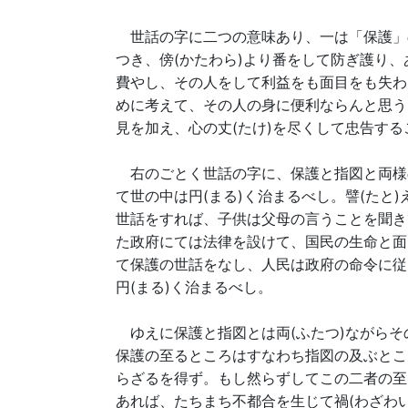
世話の字に二つの意味あり、一は「保護」
つき、傍(かたわら)より番をして防ぎ護り
費やし、その人をして利益をも面目をも失わ
めに考えて、その人の身に便利ならんと思う
見を加え、心の丈(たけ)を尽くして忠告す
右のごとく世話の字に、保護と指図と両様
て世の中は円(まる)く治まるべし。譬(たと
世話をすれば、子供は父母の言うことを聞き
た政府にては法律を設けて、国民の生命と面
て保護の世話をなし、人民は政府の命令に従
円(まる)く治まるべし。
ゆえに保護と指図とは両(ふたつ)ながらそ
保護の至るところはすなわち指図の及ぶとこ
らざるを得ず。もし然らずしてこの二者の至
あれば、たちまち不都合を生じて禍(わざわ