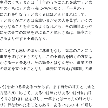
生涯のうち」または「十年のうちにこれを成す」と言
年のうちに」と言う者はやや少なく、「一月のう
にこれを行なう」と言う者はほとんどまれにして、
」と言うがごときは余輩いまだその人を見ず。かくの
そうなることを企つるようなれども、その期限ようや
にその企ての次第を述ぶること能わざるは、畢竟こと
ざるより生ずる不都合なり。
につきても思いのほかに悪事をなし、智恵のことにつ
事業を遂げざるものなり。この不都合を防ぐの方便は
かざる一ヵ条あり。その箇条とはなんぞや。事業の成
の勘定を立つることなり。商売にて言えば棚卸しの総
う)を企つる者あるべからず。まず自分の才力と元金と
万態の変に応じて、あるいは当たりあるいは外(はず)
(うりさば)きに益を取り、一年または一ヵ月の終わりに
りに行なわれたることもあり、あるいは大いに相違し