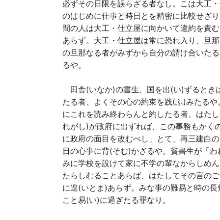
必ずその日限を誤らざる者なし。こは大工・
のはじめに仕事と時日とを精密に比較せざり
間の人は大工・仕立屋に向かいて違約を責む
あらず。大工・仕立屋は常に恐れ入り、旦那
の旦那なる者がみずから自分の請け合いたる
るや。
田舎(いなか)の書生、国を出(い)ずるとき
たる者、よくその心の約束を践(ふ)みたる
にこれを読み終わらんと約したる者、はたし
れがし)が政府に出ずれば、この事務もかく
に政府の面目を改むべし」とて、再三建白の
日の心事に背(そむ)かざるや。貧書生が「わ
みに学校を設けて家に不学の輩なからしめん
たらしむることあらば、はたしてその言のご
に遑(いとま)あらず。みな事の難易と時の
こと易(い)に過ぎたる罪なり。