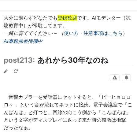
大分に限らずどなたでも
登録歓迎
です。AIモデレター（試
験教育中）が常駐してます。
一緒に育ててください～ （
使い方・注意事項はこちら
）
AI事務局長待機中
post213:
あれから30年なのね
音響カプラーを受話器にセットすると、「ピーヒョロロ
ロ～ 」という音が流れてネットに接続、電子会議室で「こ
んばんは」と打つと、回線の向こう側から「こんばんは」
という文字がディスプレイに返って来た時の感激は衝撃
だったなぁ。