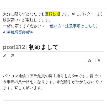
大分に限らずどなたでも
登録歓迎
です。AIモデレター（試
験教育中）が常駐してます。
一緒に育ててください～ （
使い方・注意事項はこちら
）
AI事務局長待機中
post212:
初めまして
パソコン通信コアラ党員の富山通りもんKenです、昔でい
う米寿の八十路七になります。未だ勝手が分からないでい
ます。宜しく願います。