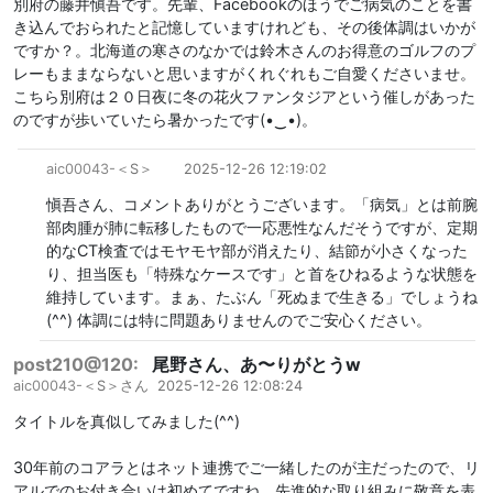
別府の藤井愼吾です。先輩、Facebookのほうでご病気のことを書
き込んでおられたと記憶していますけれども、その後体調はいかが
ですか？。北海道の寒さのなかでは鈴木さんのお得意のゴルフのプ
レーもままならないと思いますがくれぐれもご自愛くださいませ。
こちら別府は２０日夜に冬の花火ファンタジアという催しがあった
のですが歩いていたら暑かったです(⁠•⁠‿⁠•⁠)。
aic00043-
＜S＞
2025-12-26 12:19:02
愼吾さん、コメントありがとうございます。「病気」とは前腕
部肉腫が肺に転移したもので一応悪性なんだそうですが、定期
的なCT検査ではモヤモヤ部が消えたり、結節が小さくなった
り、担当医も「特殊なケースです」と首をひねるような状態を
維持しています。まぁ、たぶん「死ぬまで生きる」でしょうね
(^^) 体調には特に問題ありませんのでご安心ください。
post210@120:
尾野さん、あ〜りがとうw
aic00043-
＜S＞さん
2025-12-26 12:08:24
タイトルを真似してみました(^^)
30年前のコアラとはネット連携でご一緒したのが主だったので、リ
アルでのお付き合いは初めてですね。先進的な取り組みに敬意を表