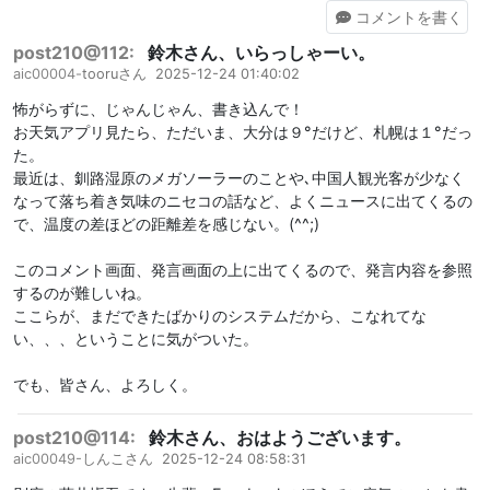
コメント
を書く
post210@112:
鈴木さん、いらっしゃーい。
aic00004-
tooruさん
2025-12-24 01:40:02
怖がらずに、じゃんじゃん、書き込んで！
お天気アプリ見たら、ただいま、大分は９°だけど、札幌は１°だっ
た。
最近は、釧路湿原のメガソーラーのことや､中国人観光客が少なく
なって落ち着き気味のニセコの話など、よくニュースに出てくるの
で、温度の差ほどの距離差を感じない。(^^;)
このコメント画面、発言画面の上に出てくるので、発言内容を参照
するのが難しいね。
ここらが、まだできたばかりのシステムだから、こなれてな
い、、、ということに気がついた。
でも、皆さん、よろしく。
post210@114:
鈴木さん、おはようございます。
aic00049-
しんこさん
2025-12-24 08:58:31