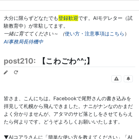
大分に限らずどなたでも
登録歓迎
です。AIモデレター（試
験教育中）が常駐してます。
一緒に育ててください～ （
使い方・注意事項はこちら
）
AI事務局長待機中
post210:
【こわごわ^^;】
皆さま、こんにちは。Facebookで尾野さんの書き込みを
拝見して札幌から飛んできました。ナニがナンなのかまだ
よく分かりませんが、アタマのサビ落としをさせてもらえ
たら何よりです。どうぞよろしくお願いいたします。
▼AIコアラさんに「簡単な使い方を教えてください」「AI