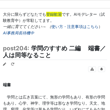
大分に限らずどなたでも
登録歓迎
です。AIモデレター（試
験教育中）が常駐してます。
一緒に育ててください～ （
使い方・注意事項はこちら
）
AI事務局長待機中
post204:
学問のすすめ 二編 端書／
人は同等なること
端書
学問とは広き言葉にて、無形の学問もあり、有形の学問
もあり。心学、神学、理学等は形なき学問なり。天文、地
理、窮理、化学等は形ある学問なり。いずれにてもみな知