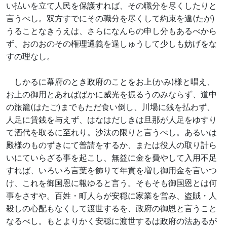
い払いを立て人民を保護すれば、その職分を尽くしたりと
言うべし。双方すでにその職分を尽くして約束を違(たが)
うることなきうえは、さらになんらの申し分もあるべから
ず、おのおのその権理通義を逞しゅうして少しも妨げをな
すの理なし。
しかるに幕府のとき政府のことをお上(かみ)様と唱え、
お上の御用とあればばかに威光を振るうのみならず、道中
の旅籠(はたご)までもただ食い倒し、川場に銭を払わず、
人足に賃銭を与えず、はなはだしきは旦那が人足をゆすり
て酒代を取るに至れり。沙汰の限りと言うべし。あるいは
殿様のものずきにて普請をするか、または役人の取り計ら
いにていらざる事を起こし、無益に金を費やして入用不足
すれば、いろいろ言葉を飾りて年貢を増し御用金を言いつ
け、これを御国恩に報ゆると言う。そもそも御国恩とは何
事をさすや。百姓・町人らが安穏に家業を営み、盗賊・人
殺しの心配もなくして渡世するを、政府の御恩と言うこと
なるべし。もとよりかく安穏に渡世するは政府の法あるが