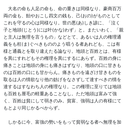
大名の命も人足の命も、命の重きは同様なり。豪商百万
両の金も、飴やおこし四文の銭も、己(おの)がものとして
これを守るの心は同様なり。世の悪(あ)しき諺に、「泣く
子と地頭(じとう)には叶(かな)わず」と。またいわく、「親
と主人は無理を言うもの」などとて、あるいは人の権理通
義をも枉(ま)ぐべきもののよう唱うる者あれども、こは有
様と通義とを取り違えたる論なり。地頭と百姓とは、有様
を異にすれどもその権理を異にするにあらず。百姓の身に
痛きことは地頭の身にも痛きはずなり、地頭の口に甘きも
のは百姓の口にも甘からん。痛きものを遠ざけ甘きものを
取るは人の情欲なり他の妨げをなさずして達すべきの情を
達するはすなわち人の権理なり。この権理に至りては地頭
も百姓も厘毛の軽重あることなし。ただ地頭は富みて強
く、百姓は貧にして弱きのみ。貧富、強弱は人の有様にて
もとより同じかるべからず。
しかるに今、富強の勢いをもって貧弱なる者へ無理を加