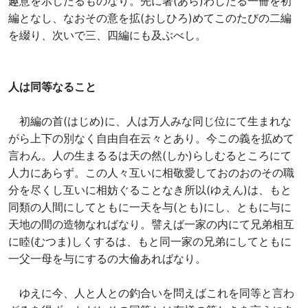
趣意を示したるものなり。先に著(あら)わしたる一冊を初
編となし、なおその意を拡(おしひろ)めてこのたびの二編
を綴り、次いで三、四編にも及ぶべし。
人は同等なること
初編の首(はじめ)に、人は万人みな同じ位にて生まれな
がら上下の別なく自由自在云々とあり。今この義を拡めて
言わん。人の生まるるは天の然(しか)らしむるところにて
人力にあらず。この人々互いに相敬愛しておのおのその職
分を尽くし互いに相妨ぐることなき所以(ゆえん)は、もと
同類の人間にしてともに一天を与(とも)にし、ともに与に
天地の間の造物なればなり。譬えば一家の内にて兄弟相互
に睦(むつま)しくするは、もと同一家の兄弟にしてともに
一父一母を与にするの大倫あればなり。
ゆえに今、人と人との釣合いを問えばこれを同等と言わ