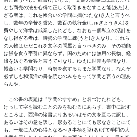
ども商売の法を心得て正しく取引きをなすこと能(あた)わ
ざる者は、これを帳合いの学問に拙(つたな)き人と言うべ
し。数年の辛苦を嘗め、数百の執行金(しゅぎょうきん)を
費やして洋学は成業したれども、なおも一個私立の活計を
なし得ざる者は、時勢の学問に疎(うと)き人なり。これら
の人物はただこれを文字の問屋と言うべきのみ。その功能
は飯を食う字引に異ならず。国のためには無用の長物、経
済を妨ぐる食客と言うて可なり。ゆえに世帯も学問なり、
帳合いも学問なり、時勢を察するもまた学問なり。なんぞ
必ずしも和漢洋の書を読むのみをもって学問と言うの理あ
らんや。
この書の表題は『学問のすすめ』と名づけたれども、
けっして字を読むことのみを勧むるにあらず。書中に記す
ところは、西洋の諸書よりあるいはその文を直ちに訳し、
あるいはその意を訳し、形あることにても形なきことにて
も、一般に人の心得となるべき事柄を挙(あ)げて学問の大