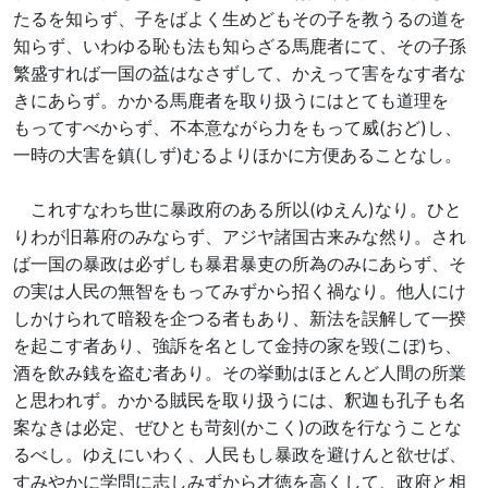
たるを知らず、子をばよく生めどもその子を教うるの道を
知らず、いわゆる恥も法も知らざる馬鹿者にて、その子孫
繁盛すれば一国の益はなさずして、かえって害をなす者な
きにあらず。かかる馬鹿者を取り扱うにはとても道理を
もってすべからず、不本意ながら力をもって威(おど)し、
一時の大害を鎮(しず)むるよりほかに方便あることなし。
これすなわち世に暴政府のある所以(ゆえん)なり。ひと
りわが旧幕府のみならず、アジヤ諸国古来みな然り。され
ば一国の暴政は必ずしも暴君暴吏の所為のみにあらず、そ
の実は人民の無智をもってみずから招く禍なり。他人にけ
しかけられて暗殺を企つる者もあり、新法を誤解して一揆
を起こす者あり、強訴を名として金持の家を毀(こぼ)ち、
酒を飲み銭を盗む者あり。その挙動はほとんど人間の所業
と思われず。かかる賊民を取り扱うには、釈迦も孔子も名
案なきは必定、ぜひとも苛刻(かこく)の政を行なうことな
るべし。ゆえにいわく、人民もし暴政を避けんと欲せば、
すみやかに学問に志しみずから才徳を高くして、政府と相