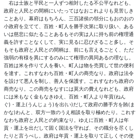
右は士族と平民と一人ずつ相対したる不公平なれども、
政府と人民との間柄にいたってはなおこれよりも見苦しき
ことあり。幕府はもちろん、三百諸侯の領分にもおのおの
小政府を立てて、百姓・町人を勝手次第に取り扱い、ある
いは慈悲に似たることあるもその実は人に持ち前の権理通
義を許すことなくして、実に見るに忍びざること多し。そ
もそも政府と人民との間柄は、前にも言えるごとく、ただ
強弱の有様を異にするのみにて権理の異同あるの理なし。
百姓は米を作りて人を養い、町人は物を売買して世の便利
を達す。これすなわち百姓・町人の商売なり。政府は法令
を設けて悪人を制し、善人を保護す。これすなわち政府の
商売なり。この商売をなすには莫大の費えなれども、政府
には米もなく金もなきゆえ、百姓・町人より年貢(ねん
ぐ)・運上(うんじょう)を出(い)だして政府の勝手方を賄(ま
かな)わんと、双方一致のうえ相談を取り極めたり。これす
なわち政府と人民との約束なり。ゆえに百姓・町人は年
貢・運上を出だして固く国法を守れば、その職分を尽くし
たりと言うべし。政府は年貢・運上を取りて正しくその使