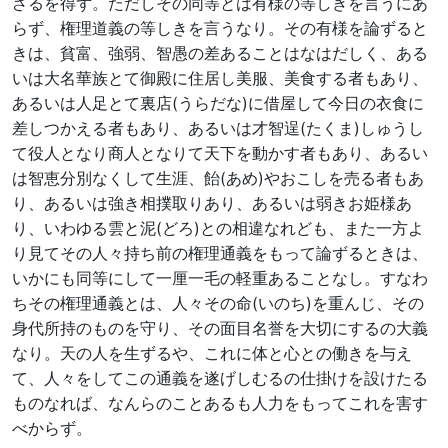
ざるを得ず。ただしその同等とは有様の等しきを言うにあ
らず、権理道義の等しきを言うなり。その有様を論ずると
きは、貧富、強弱、智愚の差あることはなはだしく、ある
いは大名華族とて御殿に住居し美服、美食する者もあり、
あるいは人足とて裏店(うらだな)に借屋して今日の衣食に
差しつかえる者もあり、あるいは才智逞(たくま)しゅうし
て役人となり商人となりて天下を動かす者もあり、あるい
は智恵分別なくして生涯、飴(あめ)やおこしを売る者もあ
り、あるいは強き相撲取りあり、あるいは弱きお姫様あ
り、いわゆる雲と泥(どろ)との相違なれども、また一方よ
り見てその人々持ち前の権理通義をもって論ずるときは、
いかにも同等にして一厘一毛の軽重あることなし。すなわ
ちその権理通義とは、人々その命(いのち)を重んじ、その
身代所持のものを守り、その面目名誉を大切にするの大義
なり。天の人を生ずるや、これに体と心との働きを与え
て、人々をしてこの通義を遂げしむるの仕掛けを設けたる
ものなれば、なんらのことあるも人力をもってこれを害す
べからず。