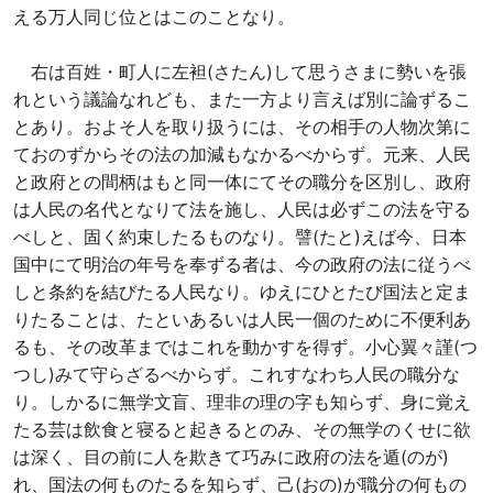
える万人同じ位とはこのことなり。
右は百姓・町人に左袒(さたん)して思うさまに勢いを張
れという議論なれども、また一方より言えば別に論ずるこ
とあり。およそ人を取り扱うには、その相手の人物次第に
ておのずからその法の加減もなかるべからず。元来、人民
と政府との間柄はもと同一体にてその職分を区別し、政府
は人民の名代となりて法を施し、人民は必ずこの法を守る
べしと、固く約束したるものなり。譬(たと)えば今、日本
国中にて明治の年号を奉ずる者は、今の政府の法に従うべ
しと条約を結びたる人民なり。ゆえにひとたび国法と定ま
りたることは、たといあるいは人民一個のために不便利あ
るも、その改革まではこれを動かすを得ず。小心翼々謹(つ
つし)みて守らざるべからず。これすなわち人民の職分な
り。しかるに無学文盲、理非の理の字も知らず、身に覚え
たる芸は飲食と寝ると起きるとのみ、その無学のくせに欲
は深く、目の前に人を欺きて巧みに政府の法を遁(のが)
れ、国法の何ものたるを知らず、己(おの)が職分の何もの