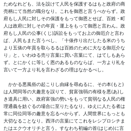
ためなれども、法を設けて人民を保護するはもと政府の商
売柄にて当然の職分なり。これを御恩と言うべからず。政
府もし人民に対しその保護をもって御恩とせば、百姓・町
人は政府に対しその年貢・運上をもって御恩と言わん。政
府もし人民の公事(くじ)訴訟をもってお上の御厄介と言わ
ば、人民もまた言うべし、「十俵作り出だしたる米のうち
より五俵の年貢を取らるるは百姓のために大なる御厄介な
り」と。いわゆる売り言葉に買い言葉にて、はてしもあら
ず。とにかくに等しく恩のあるものならば、一方より礼を
言いて一方より礼を言わざるの理はなかるべし。
かかる悪風俗の起こりし由縁を尋ぬるに、その本(もと)
は人間同等の大趣意を誤りて、貧富強弱の有様を悪(あ)し
き道具に用い、政府富強の勢いをもって貧弱なる人民の権
理通義を妨ぐるの場合に至りたるなり。ゆえに人たる者は
常に同位同等の趣意を忘るべからず。人間世界にもっとも
大切なることなり。西洋の言葉にてこれをレシプロシチま
たはエクウオリチと言う。すなわち初編の首(はじめ)に言