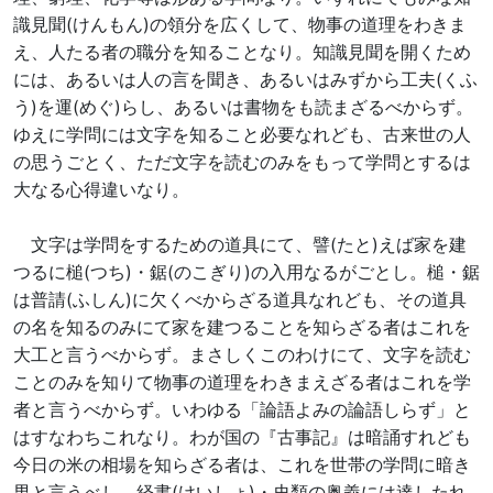
識見聞(けんもん)の領分を広くして、物事の道理をわきま
え、人たる者の職分を知ることなり。知識見聞を開くため
には、あるいは人の言を聞き、あるいはみずから工夫(くふ
う)を運(めぐ)らし、あるいは書物をも読まざるべからず。
ゆえに学問には文字を知ること必要なれども、古来世の人
の思うごとく、ただ文字を読むのみをもって学問とするは
大なる心得違いなり。
文字は学問をするための道具にて、譬(たと)えば家を建
つるに槌(つち)・鋸(のこぎり)の入用なるがごとし。槌・鋸
は普請(ふしん)に欠くべからざる道具なれども、その道具
の名を知るのみにて家を建つることを知らざる者はこれを
大工と言うべからず。まさしくこのわけにて、文字を読む
ことのみを知りて物事の道理をわきまえざる者はこれを学
者と言うべからず。いわゆる「論語よみの論語しらず」と
はすなわちこれなり。わが国の『古事記』は暗誦すれども
今日の米の相場を知らざる者は、これを世帯の学問に暗き
男と言うべし。経書(けいしょ)・史類の奥義には達したれ