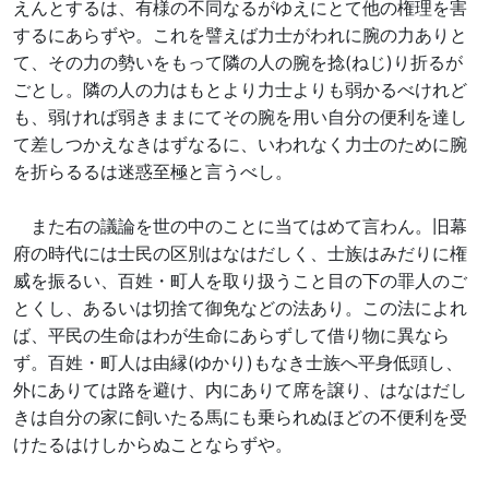
えんとするは、有様の不同なるがゆえにとて他の権理を害
するにあらずや。これを譬えば力士がわれに腕の力ありと
て、その力の勢いをもって隣の人の腕を捻(ねじ)り折るが
ごとし。隣の人の力はもとより力士よりも弱かるべけれど
も、弱ければ弱きままにてその腕を用い自分の便利を達し
て差しつかえなきはずなるに、いわれなく力士のために腕
を折らるるは迷惑至極と言うべし。
また右の議論を世の中のことに当てはめて言わん。旧幕
府の時代には士民の区別はなはだしく、士族はみだりに権
威を振るい、百姓・町人を取り扱うこと目の下の罪人のご
とくし、あるいは切捨て御免などの法あり。この法によれ
ば、平民の生命はわが生命にあらずして借り物に異なら
ず。百姓・町人は由縁(ゆかり)もなき士族へ平身低頭し、
外にありては路を避け、内にありて席を譲り、はなはだし
きは自分の家に飼いたる馬にも乗られぬほどの不便利を受
けたるはけしからぬことならずや。