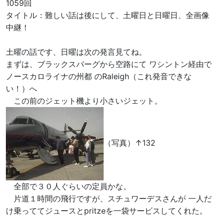
1059回
タイトル：難しい話は後にして、土曜日と日曜日、全画像
中継！
土曜の話です、日曜は次の発言見てね。
まずは、ブラックスバーグから空路にて ワシントン経由で
ノースカロライナの州都 のRaleigh（これ発音できな
い！）へ
この前のジェット機より小さいジェット。
（写真）↑132
全部で３０人ぐらいの定員かな。
片道１時間の飛行ですが、スチュワーデスさんが 一人だ
け乗っててジュースとpritzeを一袋サービスしてくれた。