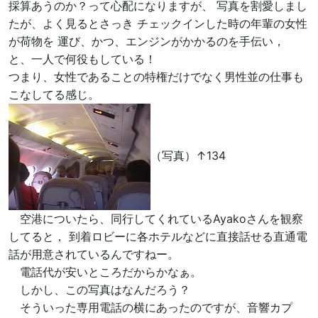
採算あうのか？って心配になりますが、 写真を割愛しまし
たが、よく見るとさっき チェックインした時の年輩の女性
が荷物を 運び、かつ、エンジンがかかるのを手伝い，
と、一人で何役もしている！
つまり、女性であることの特権だけでなく男性並の仕事も
こなしてる感じ。
（写真）↑134
空港についたら、同行してくれているAyakoさんを観察
してると， 到着ロビーに各ホテルなどに直接話せる直通電
話が用意されているんですねー。
電話代が安いところだからかなぁ。
しかし、この写真はなんだろう？
そういった専用電話の横にあったのですが、音響カプ