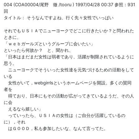
004 (COA00004/尾野 徹 /tooru ) 1997/04/28 00:37 参照：931
回
タイトル： そうなんですよね、行く先々女性でいっぱい
それでもＵＳＩＡでニューヨークでどこに行きたいか？と問われた
ときに、
「ｗｅｂガールズというグループに会いたい」
といったら何故か？ と、聞かれ、
「日本はまだまだ女性は弱者であり、活躍が制限されているように
思う。
ニューヨークでそういった女性達を元気づけるための活動をして
いる
女性がいて，webgirrlsというホームページを開設。多くの賛同
者を
得ており、日本にもその活動が広がってきているようだ、その人
に会
えるなら嬉しい」
っていったら、ＵＳＩＡの女性は（ご自分が活躍しているの
に），それ
はＧＯＯＤ，私も参加したいな、なんて言ってた。