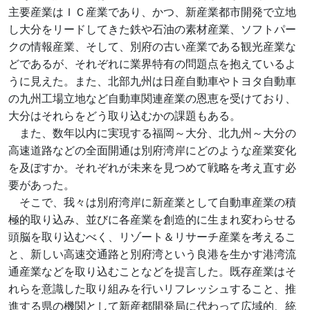
主要産業はＩＣ産業であり、かつ、新産業都市開発で立地
し大分をリードしてきた鉄や石油の素材産業、ソフトパー
クの情報産業、そして、別府の古い産業である観光産業な
どであるが、それぞれに業界特有の問題点を抱えているよ
うに見えた。また、北部九州は日産自動車やトヨタ自動車
の九州工場立地など自動車関連産業の恩恵を受けており、
大分はそれらをどう取り込むかの課題もある。
また、数年以内に実現する福岡～大分、北九州～大分の
高速道路などの全面開通は別府湾岸にどのような産業変化
を及ぼすか。それぞれが未来を見つめて戦略を考え直す必
要があった。
そこで、我々は別府湾岸に新産業として自動車産業の積
極的取り込み、並びに各産業を創造的に生まれ変わらせる
頭脳を取り込むべく、リゾート＆リサーチ産業を考えるこ
と、新しい高速交通路と別府湾という良港を生かす港湾流
通産業などを取り込むことなどを提言した。既存産業はそ
れらを意識した取り組みを行いリフレッシュすること、推
進する県の機関として新産都開発局に代わって広域的、統