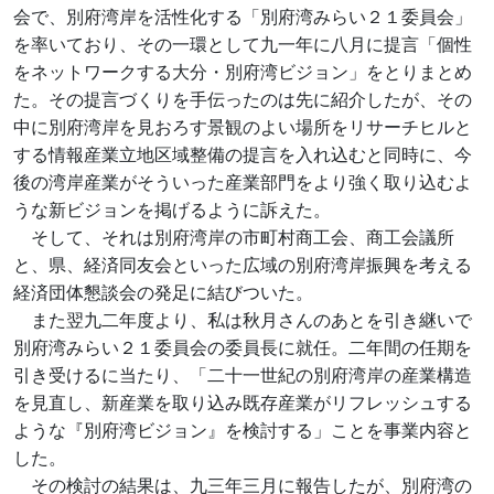
会で、別府湾岸を活性化する「別府湾みらい２１委員会」
を率いており、その一環として九一年に八月に提言「個性
をネットワークする大分・別府湾ビジョン」をとりまとめ
た。その提言づくりを手伝ったのは先に紹介したが、その
中に別府湾岸を見おろす景観のよい場所をリサーチヒルと
する情報産業立地区域整備の提言を入れ込むと同時に、今
後の湾岸産業がそういった産業部門をより強く取り込むよ
うな新ビジョンを掲げるように訴えた。
そして、それは別府湾岸の市町村商工会、商工会議所
と、県、経済同友会といった広域の別府湾岸振興を考える
経済団体懇談会の発足に結びついた。
また翌九二年度より、私は秋月さんのあとを引き継いで
別府湾みらい２１委員会の委員長に就任。二年間の任期を
引き受けるに当たり、「二十一世紀の別府湾岸の産業構造
を見直し、新産業を取り込み既存産業がリフレッシュする
ような『別府湾ビジョン』を検討する」ことを事業内容と
した。
その検討の結果は、九三年三月に報告したが、別府湾の