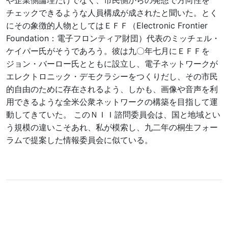
や企業側論理だけでなく、市民側からの発想で方向性を
チェックできるような人員構成が成されたと聞いた。とく
にその象徴的人物としてはＥＦＦ（Electronic Frontier
Foundation：電子フロンティア財団）代表のミッチェル・
ケイパー氏がそうであろう。彼は九〇年七月にＥＦＦを
ジョン・バーロー氏とともに設立し、電子ネットワークが
エレクトロニック・デモクラシーをつくりだし、その市民
的自由のために存在されるよう、しかも、画像や音声を利
用できるような全米公衆ネットワークの構築を目指して運
動してきていた。 このＮＩＩ諮問委員会は、国と地域とい
う規模の違いこそあれ、私が模索し、九二年の桐生フォー
ラムで提案した情報委員会に似ている。