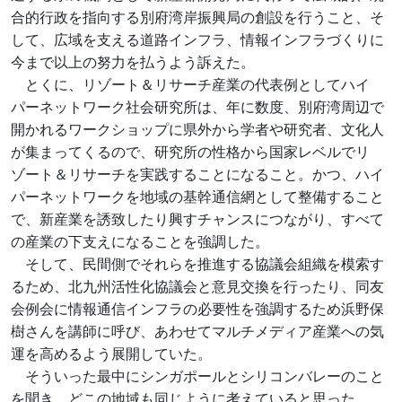
合的行政を指向する別府湾岸振興局の創設を行うこと、そ
して、広域を支える道路インフラ、情報インフラづくりに
今まで以上の努力を払うよう訴えた。
とくに、リゾート＆リサーチ産業の代表例としてハイ
パーネットワーク社会研究所は、年に数度、別府湾周辺で
開かれるワークショップに県外から学者や研究者、文化人
が集まってくるので、研究所の性格から国家レベルでリ
ゾート＆リサーチを実践することになること。かつ、ハイ
パーネットワークを地域の基幹通信網として整備すること
で、新産業を誘致したり興すチャンスにつながり、すべて
の産業の下支えになることを強調した。
そして、民間側でそれらを推進する協議会組織を模索す
るため、北九州活性化協議会と意見交換を行ったり、同友
会例会に情報通信インフラの必要性を強調するため浜野保
樹さんを講師に呼び、あわせてマルチメディア産業への気
運を高めるよう展開していた。
そういった最中にシンガポールとシリコンバレーのこと
を聞き、どこの地域も同じように考えていると思った。