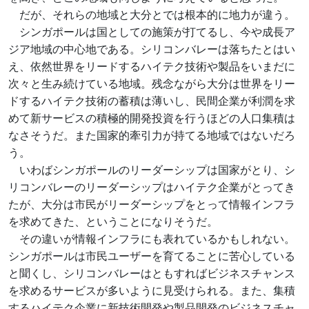
だが、それらの地域と大分とでは根本的に地力が違う。
シンガポールは国としての施策が打てるし、今や成長ア
ジア地域の中心地である。シリコンバレーは落ちたとはい
え、依然世界をリードするハイテク技術や製品をいまだに
次々と生み続けている地域。残念ながら大分は世界をリー
ドするハイテク技術の蓄積は薄いし、民間企業が利潤を求
めて新サービスの積極的開発投資を行うほどの人口集積は
なさそうだ。また国家的牽引力が持てる地域ではないだろ
う。
いわばシンガポールのリーダーシップは国家がとり、シ
リコンバレーのリーダーシップはハイテク企業がとってき
たが、大分は市民がリーダーシップをとって情報インフラ
を求めてきた、ということになりそうだ。
その違いが情報インフラにも表れているかもしれない。
シンガポールは市民ユーザーを育てることに苦心している
と聞くし、シリコンバレーはともすればビジネスチャンス
を求めるサービスが多いように見受けられる。また、集積
するハイテク企業に新技術開発や製品開発のビジネスチャ