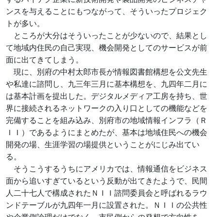
ンスを与えることにもつながって、そういったプロジェク
トが多い。
ところが大分はそういったことが少ないので、結果とし
て地域内住民の自己実現、機会開発としてのサービスが前
面に出てきてしまう。
現に、別府の中村太郎市長が情報図書館構想を公文先生
や私達に諮問し、九三年三月に基本構想を、九四年二月に
は基本計画を提出した。デジタルメディア工房を持ち、世
界に接続されるネットワークの入り口としての機能などを
完備することを組み込み、別府市の地域情報インフラ（Ｒ
ＩＩ）であるようにまとめたが、基本は地域住民への機会
開発の場、生涯学習の場提供ということがにじみ出てい
る。
そうこうするうちにアメリカでは、情報通信をビジネス
面から追いすぎているという反動が出てきたようで、民間
人二十七人で構成されたＮＩＩ諮問委員会と呼ばれるラウ
ンドテーブルが九四年一月に設置された。ＮＩＩの公共性