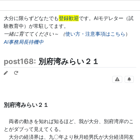
大分に限らずどなたでも
登録歓迎
です。AIモデレター（試
験教育中）が常駐してます。
一緒に育ててください～ （
使い方・注意事項はこちら
）
AI事務局長待機中
post168:
別府湾みらい２１
別府湾みらい２１
両者の動きを知れば知るほど、我が大分、別府湾岸のこ
とがダブって見えてくる。
大分の経済界は、九〇年より秋月睦男氏が大分経済同友