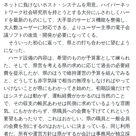
ネットに負けないホスト・システムを用意。ハイパーネッ
トワーク社会研究所を持とうとする大分にふさわしくハー
ドを最新のものにして、大手並のサービス機能を整備し、
大人数ユーザーに対応できる、よりユーザー主導の電子会
議ソフトの改造・開発が必要になってくる。
そういった初心に返って、県との打ち合わせに望むよう
になった。
ハード設備の内容は、希望のものが予算案として練られ
た。そして、県営を考える県の求めに応じて過去の必要経
費を提示したが、県のほうで維持運営の予算を組んでみる
と、どうしても赤字気味で相当の無理をしなければやって
いけないことが県にもわかってき始めた。初期設備だけで
はシステムは動かず、運転経費がかかるのは当然のこと
で、その収支の帳尻あわせは民側に求めているような雰囲
気。にもかかわらず、県職員への会費を下げてくれという
要望もあったりで、これはおかしい。県の職員と一般会員
の会費を別にするのはおかしいに決まっている。同じ利用
者だ。所有や運営方針は県がするが会計は事務局が独立採