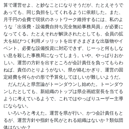
算で運営せよ、と妙なことになりそうだが、たとえそうで
あっても、同じ負担をしてくれるように依頼した。また、
月千円の会費で現状のネットワーク維持するには、私のよ
うな「出張費・設備費自持ち完全無給事務局員」が必要に
なってくる。たとえそれが解決されたとしても、会員の拡
大を結びつく利用メッリットを出すさまざまな出版物やイ
ベント、必要な設備投資に対応できず、じーっと何もしな
い息を殺した事務局になってしまう。いや、やっぱりおか
しい。運営の方針を出すところが会計責任を負ってもらわ
ねば、責任のとりようがない。県が絡むかぎり、運営の固
定経費を何らかの形で予算化してほしいが難しいようだ。
だんだんと県営論がトーンダウンし始めた。トーンダウ
ンしたとしても、新組織のトップは県企画総室長を当てる
ように考えているようで、これではやっぱりユーザー主導
にならない。
いろいろと考えた。運営を県が行い、かつ会計責任もと
るが、運営方針や指針を民がとれる組織はないか？類似団
体はないか？