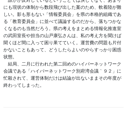
誰かが反対しているということでは決してなく、あまり
にも現状の体制から数段飛び出した案のため、軟着陸が難
しい。影も形もない「情報委員会」を県の本格的組織であ
る「教育委員会」に並べて議論するのだから、落ちつかな
くなるのも当然だろう。県の考えをまとめる情報化推進室
の武田室長や担当の山戸康弘さんは、私の考え方を聞けば
聞くほど間に入って困り果てていく。運営費の問題も片付
かないこともあって、どうしたらよいのやらすっかり困惑
状態。
結局、二月に行われた第二回めのハイパーネットワーク
会議である「ハイパーネットワーク別府湾会議｀９２」に
忙殺されて、運営体制だけは結論が出ないままその年度が
終わってしまった。