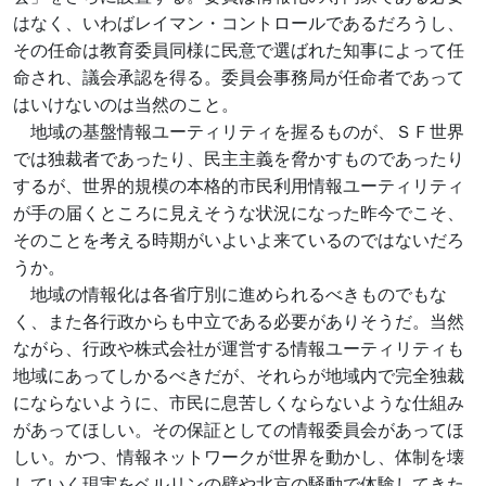
はなく、いわばレイマン・コントロールであるだろうし、
その任命は教育委員同様に民意で選ばれた知事によって任
命され、議会承認を得る。委員会事務局が任命者であって
はいけないのは当然のこと。
地域の基盤情報ユーティリティを握るものが、ＳＦ世界
では独裁者であったり、民主主義を脅かすものであったり
するが、世界的規模の本格的市民利用情報ユーティリティ
が手の届くところに見えそうな状況になった昨今でこそ、
そのことを考える時期がいよいよ来ているのではないだろ
うか。
地域の情報化は各省庁別に進められるべきものでもな
く、また各行政からも中立である必要がありそうだ。当然
ながら、行政や株式会社が運営する情報ユーティリティも
地域にあってしかるべきだが、それらが地域内で完全独裁
にならないように、市民に息苦しくならないような仕組み
があってほしい。その保証としての情報委員会があってほ
しい。かつ、情報ネットワークが世界を動かし、体制を壊
していく現実をベルリンの壁や北京の騒動で体験してきた