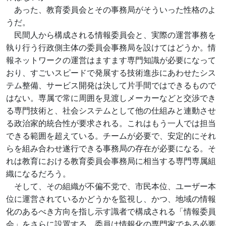
あった、教育委員会とその事務局がそういった性格のよ
うだ。
民間人から構成される情報委員会と、実際の運営事務を
執り行う行政側主体の委員会事務局を設けてはどうか。情
報ネットワークの運営はますます専門知識が必要になって
おり、すごいスピードで発展する技術進歩にあわせたシス
テム整備、サービス開発は決して片手間ではできるもので
はない。専属で常に周囲を見渡しメーカーなどと交渉でき
る専門技術と、社会システムとして他の仕組みと連動させ
る政治家的統合性が要求される。これはもう一人では担当
できる範囲を超えている。チームが必要で、安定的にそれ
らを組み合わせ遂行できる事務局の存在が必要になる。そ
れは教育における教育委員会事務局に相当する専門専属組
織になるだろう。
そして、その組織が不偏不党で、市民本位、ユーザー本
位に運営されているかどうかを監視し、かつ、地域の情報
化のあるべき方向を指し示す識者で構成される「情報委員
会」をさらに設置する。委員は情報化の専門家である必要