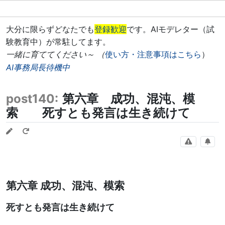
大分に限らずどなたでも
登録歓迎
です。AIモデレター（試
験教育中）が常駐してます。
一緒に育ててください～ （
使い方・注意事項はこちら
）
AI事務局長待機中
post140:
第六章 成功、混沌、模
索 死すとも発言は生き続けて
第六章 成功、混沌、模索
死すとも発言は生き続けて