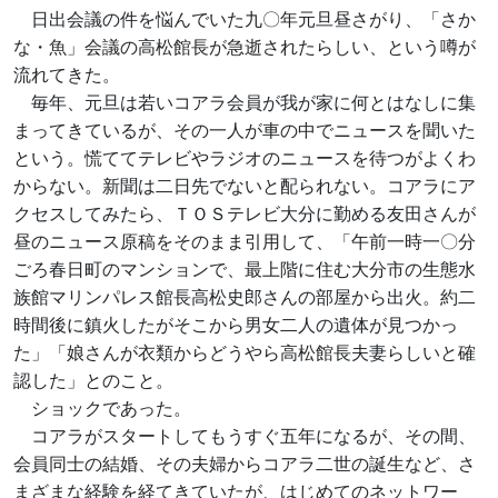
日出会議の件を悩んでいた九〇年元旦昼さがり、「さか
な・魚」会議の高松館長が急逝されたらしい、という噂が
流れてきた。
毎年、元旦は若いコアラ会員が我が家に何とはなしに集
まってきているが、その一人が車の中でニュースを聞いた
という。慌ててテレビやラジオのニュースを待つがよくわ
からない。新聞は二日先でないと配られない。コアラにア
クセスしてみたら、ＴＯＳテレビ大分に勤める友田さんが
昼のニュース原稿をそのまま引用して、「午前一時一〇分
ごろ春日町のマンションで、最上階に住む大分市の生態水
族館マリンパレス館長高松史郎さんの部屋から出火。約二
時間後に鎮火したがそこから男女二人の遺体が見つかっ
た」「娘さんが衣類からどうやら高松館長夫妻らしいと確
認した」とのこと。
ショックであった。
コアラがスタートしてもうすぐ五年になるが、その間、
会員同士の結婚、その夫婦からコアラ二世の誕生など、さ
まざまな経験を経てきていたが、はじめてのネットワー