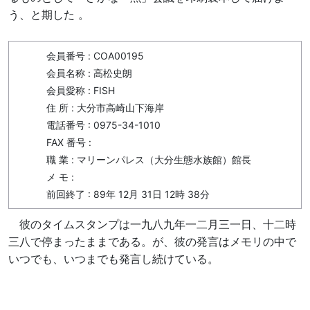
う、と期した 。
会員番号 : COA00195
会員名称 : 高松史朗
会員愛称 : FISH
住 所 : 大分市高崎山下海岸
電話番号 : 0975-34-1010
FAX 番号 :
職 業 : マリーンパレス（大分生態水族館）館長
メ モ :
前回終了 : 89年 12月 31日 12時 38分
彼のタイムスタンプは一九八九年一二月三一日、十二時
三八で停まったままである。が、彼の発言はメモリの中で
いつでも、いつまでも発言し続けている。