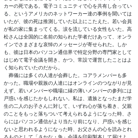
カーの死である。電子コミュニティで心を共有し合ってい
る、というアメリカのネットワーカー達の事例を聞いては
いたが、彼の死は推測していた以上にこたえた。若い会員
が私の家に集まってくる。涙を流している女性もいた。高
松さんは全国的に名前の知られた学者だけあって、オンラ
インでさまざまな哀悼のメッセージが寄せられた。しか
も、彼は日本のパソコン通信界で特定分野の専門家として
はじめて電子会議を開き、かつ、常設で運営したことはよ
く知られていたのだから。
葬儀には多くの人達が会葬した。コアラメンバーも多
かった。職場や親族の人達にはオンラインのつながりが見
えず、若いメンバーや職場に縁の薄いメンバーの参列には
戸惑いを感じたかもしれない。私は、遺族となったまだ学
生の二人のお子さんに対して、いずれ心が落ち着き、父親
のことをもっと落ちついて考えられるようになった時、さ
らにはパソコン通信がより当たり前になり、戸惑いを感じ
ないと思われるようになった時、お父さんの心を読みとれ
るものとして「さかな・魚」会議を印刷製本して届けよ