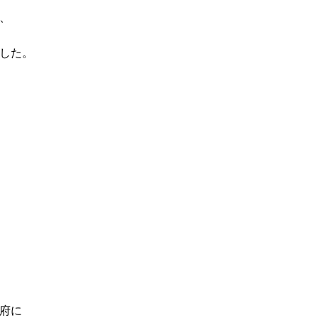
、
した。
府に