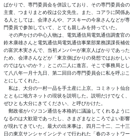
ばかりで、専門委員会を併設しており、その専門委員会の
主査、つまりまとめ役は公文先生。また、コアラに関係あ
る人としては、会津さんや、アスキーの今泉さんなどが専
門委員で参加していて、とても親しみを持っていた。
その声かけの中心人物は、電気通信局電気通信調査官の
鈴木康雄さんと電気通信局電気通信事業部業務課課長補佐
の富沢木実さんで、当初メンバーが東京人ばかりであった
ため、会津さんなどが「東京側ばかりの発想ではおかしい
のではないのか？」とこの二人に進言。そこで事務局とし
て八八年一月十九日、第二回目の専門委員会に私を呼ぶこ
とにしてくれた。
私は、大分の一村一品を手土産に上京。コミネット仙台
とともに地方ネットの現状を説明した。説明だけでなく、
ぜひとも大分にきてください、と呼びかけた。
郵政省がパソコン通信を本格的に議論してくれるように
なるのは大歓迎であったし、さまざまなところでよい影響
が現れてきていた。最大の出来事は、四月二十二、二十三
日の東京サンシャインシティで行われた「春のネットワー