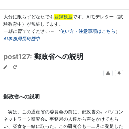
大分に限らずどなたでも
登録歓迎
です。AIモデレター（試
験教育中）が常駐してます。
一緒に育ててください～ （
使い方・注意事項はこちら
）
AI事務局長待機中
post127:
郵政省への説明
郵政省への説明
実は、この通産省の委員会の前に、郵政省の〟パソコン
ネットワーク研究会〟事務局の人達から声をかけてもら
い、昼食を一緒に取った。この研究会も一二月に発足した