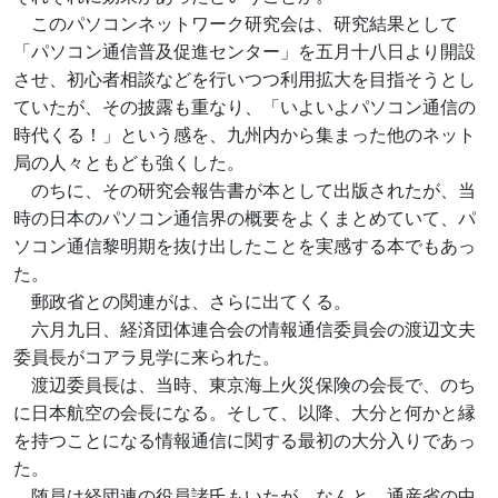
このパソコンネットワーク研究会は、研究結果として
「パソコン通信普及促進センター」を五月十八日より開設
させ、初心者相談などを行いつつ利用拡大を目指そうとし
ていたが、その披露も重なり、「いよいよパソコン通信の
時代くる！」という感を、九州内から集まった他のネット
局の人々ともども強くした。
のちに、その研究会報告書が本として出版されたが、当
時の日本のパソコン通信界の概要をよくまとめていて、パ
ソコン通信黎明期を抜け出したことを実感する本でもあっ
た。
郵政省との関連がは、さらに出てくる。
六月九日、経済団体連合会の情報通信委員会の渡辺文夫
委員長がコアラ見学に来られた。
渡辺委員長は、当時、東京海上火災保険の会長で、のち
に日本航空の会長になる。そして、以降、大分と何かと縁
を持つことになる情報通信に関する最初の大分入りであっ
た。
随員は経団連の役員諸氏もいたが、なんと、通産省の中