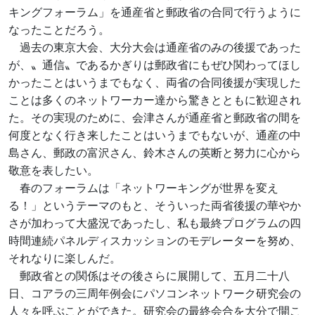
キングフォーラム」を通産省と郵政省の合同で行うように
なったことだろう。
過去の東京大会、大分大会は通産省のみの後援であった
が、〟通信〟であるかぎりは郵政省にもぜひ関わってほし
かったことはいうまでもなく、両省の合同後援が実現した
ことは多くのネットワーカー達から驚きとともに歓迎され
た。その実現のために、会津さんが通産省と郵政省の間を
何度となく行き来したことはいうまでもないが、通産の中
島さん、郵政の富沢さん、鈴木さんの英断と努力に心から
敬意を表したい。
春のフォーラムは「ネットワーキングが世界を変え
る！」というテーマのもと、そういった両省後援の華やか
さが加わって大盛況であったし、私も最終プログラムの四
時間連続パネルディスカッションのモデレーターを努め、
それなりに楽しんだ。
郵政省との関係はその後さらに展開して、五月二十八
日、コアラの三周年例会にパソコンネットワーク研究会の
人々を呼ぶことができた。研究会の最終会合を大分で開こ