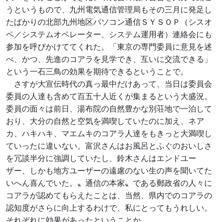
うというもので、九州電気通信管理局もその三月に発足し
たばかりの北部九州地区パソコン通信ＳＹＳＯＰ（シスオ
ペ／システムオペレーター、システム運用者）連絡会にも
参加を呼びかけててくれた。「東京の専門委員に意見を述
べ、かつ、先進のコアラを見学でき、互いに交流できる」
という一石三鳥の効果を期待できるということで。
さすが大宣伝時代の真っ最中だけあって、当日は委員会
委員の人達も含めて百五十人近くが集まるという大盛況。
委員の面々は前日、湯布院の自然豊かな別荘地で一泊して
おり、大分の自然と空気を満喫していたのに加え、ネア
カ、ハキハキ、マエムキのコアラ人達をもきっと大満喫し
ていったに違いない。富沢さんはお風呂とふぐのおいしさ
を冗談半分に強調していたし、鈴木さんはエンドユー
ザー、しかも地方ユーザーの遠慮のない生の声を聞いてた
いへん喜んでいた。〟通信の本家〟である郵政省の人々に
コアラが認めてもらえたことは、当然、県内でのコアラの
認知度がさらに向上するわけで、私にとってもうれしい。
それぞれに効果があったということか。