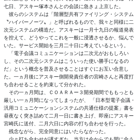
七日、アスキー塚本さんとの会談に急きょ上京した。
彼らのシステムは「階層型共有ファイリング・システム
〝ハイパーノーツ〟」と呼ばれるもので、我々と同様に二
次元システムの構造だ。アスキーは一月十九日の報道発表
を控えて、どうやってこれを一般に浸透させるか、悩んで
いた。サービス開始を三月二十日に考えているという。
「電子会議コミュニケーションは二次元がおもしろい
し、その二次元システムはこういった使い勝手になるの
だ」という概念を普及させることはすぐにお互い合意し
た。一ヵ月後にアスキー側開発責任者の宮崎さんと再度打
ち合わせることを約束して分かれた。
その一ヵ月間は、ＣＯＡＲＡー３開発期間でももっとも
厳しい一ヵ月間になってしまったが、 「日本型電子会議・
汎用コミュニケーションシステムの共通仕様の提案」書を
昼夜なく突き詰めて二月一日に書き上げ、即座にアスキー
宮崎氏に送付、二月六日に内容の打ち合わせを行った。
残念ながら、完全同意にはいたらなかった。
少々打ち合わせが遅すぎた。当方は今からでも間に合う