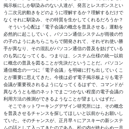
掲示板にしか馴染みのない人達が、発言とレスポンスとい
う二次元的動きをどのように理解するか？理解するだけで
なくそれに馴染み、その特質を生かしてくれるだろうか？
そういう心配は「電子会議の概念を普及させる」運動を
必然的に起こしていく。パソコン通信システムが雨後の竹
の子のようにあちらこちらで開発されて、それぞれ使い勝
手が異なり、その混乱がパソコン通信の普及を妨げている
のも気になってくる。つまりは、システム仕様の統一以前
に概念の普及を図ることが先決だということだ。パソコン
通信概念の一つに「電子会議」を明確に打ち出していくこ
とが重要に思えてきた。今後は必ず電子掲示板よりも電子
会議が重要視されるようになってくるはずで、コマンドが
異なろうとも他のネットでまごつかない程度の電子会議の
利用方法の推測ができるようなことが望ましいはずだ。
そこでネットワーキングデザイン研究所には、その概念
を普及させるチャンスを探してほしいと以前からお願いし
ていた。そのチャンスが、正月早々にアスキーの新システ
ムの話として入ってきたのである。松の内が終わらぬ一月