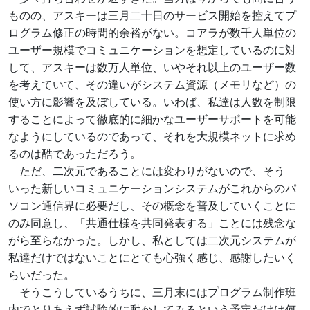
ものの、アスキーは三月二十日のサービス開始を控えてプ
ログラム修正の時間的余裕がない。コアラが数千人単位の
ユーザー規模でコミュニケーションを想定しているのに対
して、アスキーは数万人単位、いやそれ以上のユーザー数
を考えていて、その違いがシステム資源（メモリなど）の
使い方に影響を及ぼしている。いわば、私達は人数を制限
することによって徹底的に細かなユーザーサポートを可能
なようにしているのであって、それを大規模ネットに求め
るのは酷であっただろう。
ただ、二次元であることには変わりがないので、そう
いった新しいコミュニケーションシステムがこれからのパ
ソコン通信界に必要だし、その概念を普及していくことに
のみ同意し、「共通仕様を共同発表する」ことには残念な
がら至らなかった。しかし、私としては二次元システムが
私達だけではないことにとても心強く感じ、感謝したいく
らいだった。
そうこうしているうちに、三月末にはプログラム制作班
内でとりあえず試験的に動かしてみるという予定だけは何