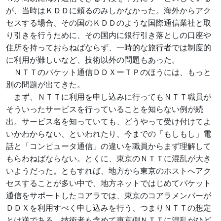
が、当時はＫＤＤに頼るのみしかなかった。海外からアク
セスする場合、その国のＫＤＤのような国際通信業社と取
り引きを行うために、その国内に銀行引き落としの口座や
住所を持っておらねばならず、一時的な旅行者では制度的
に利用が難しいなど、技術以外の問題もあった。
ＮＴＴのパケット通信ＤＤＸーＴＰのほうには、もっと
別の問題が出てきた。
まず、ＮＴＴに利用を申し込みに行ってもＮＴＴ職員が
そういったサービスを行っていることを知らない例が続
出。サービス名を知っていても、どうやって受け付けてよ
いかわからない、といわれたり、今までの「もしもし」電
話と「コンピュータ通信」の違いを職員からまず理解して
もらわねばならない。とくに、東京のＮＴＴに混乱が大き
いようだった。ともすれば、地方から東京のホストへアク
セスすることが多い中で、地方ネットではじめてパケット
通信をサポートしたコアラでは、東京のコアラメンバーが
ＤＤＸを利用すべく申し込みを行う、つまりＮＴＴの想定
とは逆である。技術者も含めて東京側ＮＴＴに混乱がひど