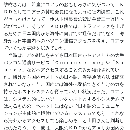
敏樹さんは、即座にコアラのおもしろさに気がついて、Ｋ
ＤＤとしてコアラの賛助会員になるように社内調整。これ
がきっかけとなって、ホスト構築費の賛助会費三十万円へ
結びついた。そして、ＫＤＤ側では、トラフィックを上げ
るために日本国内から海外に向けての通信だけでなく、海
外から日本国内へのパソコン通信アクセスを考え、コアラ
でいくつか実験を試みていた。
当時は、どの雑誌をみても日本国内からアメリカの大手
パソコン通信サービス「Ｃｏｍｐｕｓｅｒｖｅ」や「Ｓｏ
ｕｒｃｅ」などへアクセスすることのみが紹介されてい
た。海外から国内ホストへの日本語、漢字通信方法は確立
されていなかった。国内には海外へ発信できるだけの力を
持ったホストシステムが育っていない状況だった。コアラ
は、システム的にはパソコンをホストとする小システムで
はあるものの、他ネットにはない〝日本語のコミュニケー
ションが主体的に根付いている〟システムであり、これな
ら海外からアクセスしても楽しめる、と上田さんは判断し
たのだろう。で、彼は、大阪のＫＤＤからアメリカ国内の