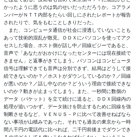
かったように思うのは気のせいだっただろうか。コアラメ
ンバーがＮＴＴ内部をたらい回しにされたレポートが報告
されたりで、気をもむことしきりだった。
また、コンピュータ通信が社会に浸透していないことも
あって技術的混乱が散見。ＤＤＸにパソコンを使ってアク
セスした場合、ホスト側が話し中／回線ビジーであると、
音声で「あなたがおかけになったセンターには現在接続で
きません」と返事がきてしまう。パソコンはコンピュータ
信号は理解できても音声は分別できず、結局はどうして接
続できないのか？／ホストがダウンしているのか？／回線
が悪いのか？／話し中なのか？どういう理由で接続できな
いのか？動きが止まってしまう。また、一秒間に数個の
データ（パケット）を立て続けに送ると、ＤＤＸ回線内の
処理が追いつかず、データ抜けを防止するために回線を強
制断させるなど、ＶＥＮＵＳ－Ｐに比べて改善せねばなら
ない事項が山積みであった。それでも過去の東京から一時
間八千円の電話代に比べれば、二千円前後までダウンでき