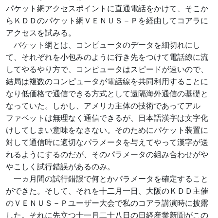
パケット網アクセスポイントに直通電話をかけて、そこか
らＫＤＤのパケット網ＶＥＮＵＳ－Ｐを経由してコアラに
アクセスを試みる。
パケット網とは、コンピュータのデータを細切れにし
て、それぞれを小包みのように行き先をつけて電話線に流
してやるやり方で、コンピュータはスピードが速いので、
結局は複数のコンピュータが電話線を共同利用することに
なり低価格で通信できる方式として遠隔海外通信の基礎と
なっていた。しかし、アメリカ主体の技術であってアル
ファベットは無理なく通信できるが、日本語漢字は文字化
けしてしまい意味をなさない。そのためにパケット装置に
対して通信時に適切なパラメータを与えてやって漢字が送
れるようにするのだが、そのパラメータの組み合わせがや
やこしく試行錯誤があるのみ。
一ヵ月間の試行錯誤で何とかパラメータを確定すること
ができた。そして、それを十二月一日、大阪のＫＤＤ主催
のＶＥＮＵＳ－Ｐユーザー大会で私のコアラ講演時に披露
した。それに先立つ十一月二十八日の日経産業新聞がこの