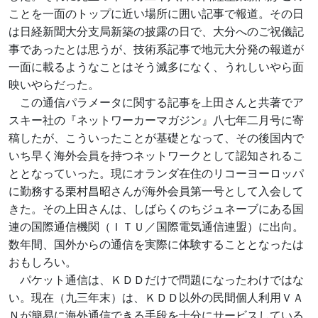
ことを一面のトップに近い場所に囲い記事で報道。その日
は日経新聞大分支局新築の披露の日で、大分へのご祝儀記
事であったとは思うが、技術系記事で地元大分発の報道が
一面に載るようなことはそう滅多になく、うれしいやら面
映いやらだった。
この通信パラメータに関する記事を上田さんと共著でア
スキー社の『ネットワーカーマガジン』八七年二月号に寄
稿したが、こういったことが基礎となって、その後国内で
いち早く海外会員を持つネットワークとして認知されるこ
ととなっていった。現にオランダ在住のリコーヨーロッパ
に勤務する栗村昌昭さんが海外会員第一号として入会して
きた。その上田さんは、しばらくのちジュネーブにある国
連の国際通信機関（ＩＴＵ／国際電気通信連盟）に出向。
数年間、国外からの通信を実際に体験することとなったは
おもしろい。
パケット通信は、ＫＤＤだけで問題になったわけではな
い。現在（九三年末）は、ＫＤＤ以外の民間個人利用ＶＡ
Ｎが簡易に海外通信できる手段を十分にサービスしている